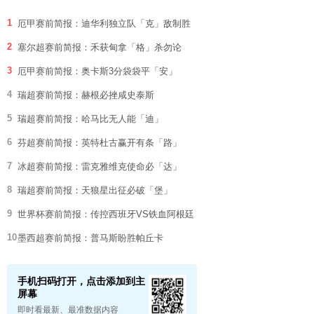
1
厄甲赛前简报：迪华利独立队「克」敌制胜
2
塞尔超赛前简报：禾获甸拿「格」杀勿论
3
厄甲赛前简报：奥卡斯3分袋袋平「安」
4
瑞超赛前简报：赫根必挫咸史泰斯
5
瑞超赛前简报：哈马比无人能「迪」
6
芬超赛前简报：英特杜古赢开有条「路」
7
冰超赛前简报：雷克雅维克使命必「达」
8
瑞超赛前简报：天狼星出征必破「堡」
9
世界杯赛前简报：传控西班牙VS铁血阿根廷
10
墨西超赛前简报：普马斯盼胜帕丘卡
手机扫码打开，点击添加到主
屏幕
即时看最新、最准数据内容