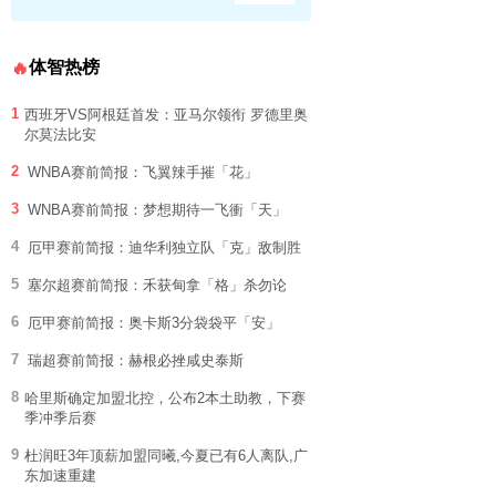
体智热榜
🔥
1
西班牙VS阿根廷首发：亚马尔领衔 罗德里奥
尔莫法比安
2
WNBA赛前简报：飞翼辣手摧「花」
3
WNBA赛前简报：梦想期待一飞衝「天」
4
厄甲赛前简报：迪华利独立队「克」敌制胜
5
塞尔超赛前简报：禾获甸拿「格」杀勿论
6
厄甲赛前简报：奥卡斯3分袋袋平「安」
7
瑞超赛前简报：赫根必挫咸史泰斯
8
哈里斯确定加盟北控，公布2本土助教，下赛
季冲季后赛
9
杜润旺3年顶薪加盟同曦,今夏已有6人离队,广
东加速重建