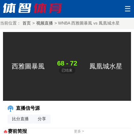
☰
当前位置：
首页
>
视频直播
>
WNBA 西雅圖暴風 vs 鳳凰城水星
68 - 72
西雅圖暴風
鳳凰城水星
已结束
直播信号源
比分直播
分享
赛前简报
🔥
更多 >