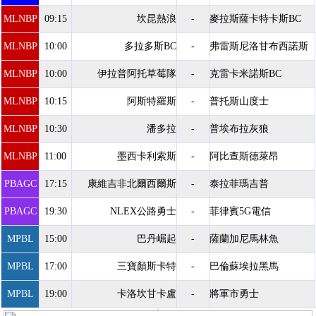
MLNBP
09:15
坎昆熱浪
-
麥拉斯薩卡特卡斯BC
MLNBP
10:00
多拉多斯BC
-
弗雷斯尼洛甘布西諾斯
MLNBP
10:00
伊拉普阿托草莓隊
-
克雷卡米諾斯BC
MLNBP
10:15
阿斯特羅斯
-
普托斯山度士
MLNBP
10:30
潘多拉
-
普埃布拉灰狼
MLNBP
11:00
墨西卡利索斯
-
阿比查斯德萊昂
PBAGC
17:15
康維吉非北爾西爾斯
-
泰拉菲瑪吉普
PBAGC
19:30
NLEX公路勇士
-
菲律賓5G電信
MPBL
15:00
巴丹崛起
-
薩蘭加尼馬林魚
MPBL
17:00
三寶顏斯卡特
-
巴倫蘇埃拉黑馬
MPBL
19:00
卡洛坎甘卡盧
-
將軍市勇士