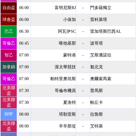
自由盃
06:00
富明尼斯RJ
-
門多薩獨立
球會盃
06:00
小保加
-
雷科萊塔
巴乙
06:30
阿瓦伊SC
-
雷加塔斯巴西AL
哥倫乙
06:45
喀他基那
-
波哥塔
智乙
07:00
蒙特港
-
艾斯潘諾拉
加拿錦
07:00
渥太華競技
-
魁北克
哥倫乙
07:00
帕特里奧坦斯
-
奧爾索馬索
北美聯
07:30
哥倫布機員
-
普馬斯
盃
北美聯
07:30
夏洛特
-
帕丘卡
盃
阿甲
08:00
塔勒雷斯
-
拉魯斯
北美聯
08:00
辛辛那堤
-
艾特萊
盃