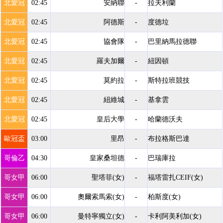
北愛冠
02:45
安納聯
-
拉夫利蘭
北愛冠
02:45
阿德斯
-
度德垃
北愛冠
02:45
協會隊
-
巴里納馬拉德聯
北愛冠
02:45
羅夫加爾
-
紐因頓
北愛冠
02:45
莫約拉
-
斯特拉班競技
北愛冠
02:45
紐維城
-
基拿雲
北愛冠
02:45
皇后大學
-
哈蘭德沃夫
歐冠盃
03:00
里昂
-
布拉格斯巴達
哥倫乙
04:30
皇家桑坦德
-
巴瑞庫拉
哥女甲
06:00
聖塔菲(女)
-
福塔雷扎CEIF(女)
哥女甲
06:00
奧爾索馬索(女)
-
柏斯度(女)
哥女甲
06:00
曼特寧獨立(女)
-
卡利阿美利加(女)