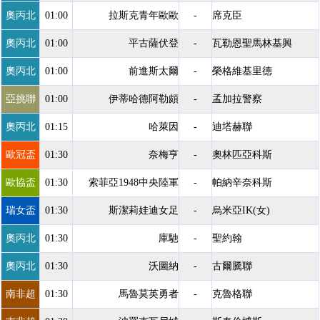
奧丙北
01:00
拉斯克青年歐歐
-
席克臣
奧丙北
01:00
平古薩伏登
-
瓦勒恩聖馬林基興
奧丙北
01:00
前進斯太爾
-
榮格維基里德
亞挑聯
01:00
伊蒂哈德阿勒頗
-
孟加拉警察
奧丙北
01:15
哈萊因
-
迪塔赫聯
歐冠盃
01:30
奈梅亨
-
奧林匹亞科斯
歐協盃
01:30
索菲亞1948中央陸軍
-
帕納辛奈科斯
瑞女盃
01:30
斯潔莉娃迪女足
-
烏米亞IK(女)
奧丙北
01:30
庫馳
-
聖約翰
奧丙北
01:30
沃圖納
-
古爾騰聯
南非超
01:30
馬魯莫英勇者
-
克魯格聯