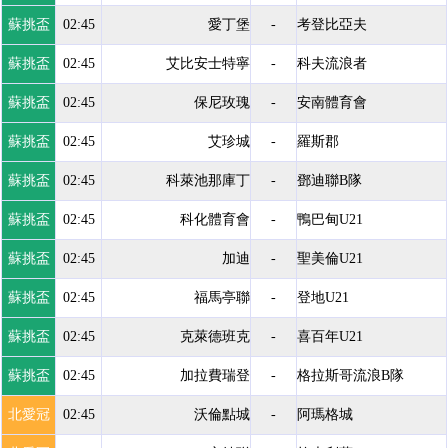
蘇挑盃
02:45
愛丁堡
-
考登比亞夫
蘇挑盃
02:45
艾比安士特寧
-
科夫流浪者
蘇挑盃
02:45
保尼玫瑰
-
安南體育會
蘇挑盃
02:45
艾珍城
-
羅斯郡
蘇挑盃
02:45
科萊池那庫丁
-
鄧迪聯B隊
蘇挑盃
02:45
科化體育會
-
鴨巴甸U21
蘇挑盃
02:45
加迪
-
聖美倫U21
蘇挑盃
02:45
福馬亭聯
-
登地U21
蘇挑盃
02:45
克萊德班克
-
喜百年U21
蘇挑盃
02:45
加拉費瑞登
-
格拉斯哥流浪B隊
北愛冠
02:45
沃倫點城
-
阿瑪格城