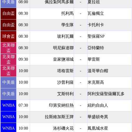
中美盾
08:00
佩拉紮阿馬多爾
-
夏拉祖
自由盃
08:30
托利馬
-
瓦倫獨立
自由盃
08:30
學生隊
-
卡托利卡
球會盃
08:30
玻利瓦爾
-
聖保羅SP
北美聯
08:30
明尼蘇達聯
-
亞特蘭特
盃
北美聯
09:30
皇家鹽湖城
-
華雷斯
盃
北美聯
10:00
塔格雷斯
-
溫哥華白帽
盃
中美盾
10:00
沙普利薩
-
米克斯高
中美盾
10:00
艾斯特利
-
阿利安薩聖薩爾瓦多
WNBA
07:30
印第安納狂熱
-
紐約自由人
WNBA
10:00
拉斯維加斯王牌
-
華盛頓奇異
WNBA
10:00
洛杉磯火花
-
鳳凰城水星