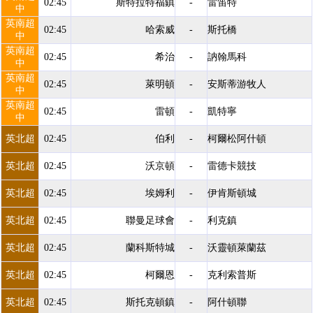
02:45
斯特拉特福鎮
-
雷笛特
中
英南超
02:45
哈索威
-
斯托橋
中
英南超
02:45
希治
-
訥翰馬科
中
英南超
02:45
萊明頓
-
安斯蒂游牧人
中
英南超
02:45
雷頓
-
凱特寧
中
英北超
02:45
伯利
-
柯爾松阿什頓
英北超
02:45
沃京頓
-
雷德卡競技
英北超
02:45
埃姆利
-
伊肯斯頓城
英北超
02:45
聯曼足球會
-
利克鎮
英北超
02:45
蘭科斯特城
-
沃靈頓萊蘭茲
英北超
02:45
柯爾恩
-
克利索普斯
英北超
02:45
斯托克頓鎮
-
阿什頓聯