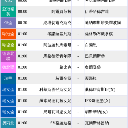
立乙
00:00
薩基列斯B隊
-
考諾薩基列斯B隊
亞冠精
00:00
阿爾賈茲拉
-
伊蒂哈德吉達
英
俄盃
00:30
納塔切爾克斯克
-
迪納摩斯塔夫羅波爾
歐冠盃
01:00
考諾薩基列斯
-
薩格勒布戴拿模
歐協盃
01:00
阿波羅利馬素爾
-
白蘭恩
德東北
01:00
馬格德堡青年隊
-
巴貝爾斯堡
聯
德北聯
01:00
路比克
-
奧爾登堡
瑞甲
01:00
赫爾辛堡
-
渥那模
瑞女盃
01:00
科華斯雲登斯女足
-
桑德維肯斯IF(女)
瑞女盃
01:00
羅索烏德瓦拉女足
-
IFK哥德堡(女)
瑞女盃
01:00
烏爾瓦可思女足
-
胡斯華納(女)
奧丙北
01:00
SV格羅迪格
-
瓦爾斯格呂納