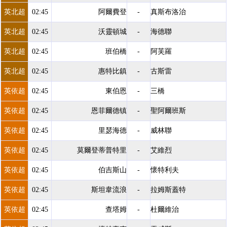
英北超
02:45
阿爾費登
-
真斯布洛治
英北超
02:45
沃靈頓城
-
海德聯
英北超
02:45
班伯橋
-
阿芙羅
英北超
02:45
惠特比鎮
-
古斯雷
英依超
02:45
東伯恩
-
三橋
英依超
02:45
恩菲爾德镇
-
聖阿爾班斯
英依超
02:45
里瑟海德
-
威林聯
英依超
02:45
莫爾登蒂普特里
-
艾維烈
英依超
02:45
伯吉斯山
-
懷特利夫
英依超
02:45
斯坦韋流浪
-
拉姆斯蓋特
英依超
02:45
查塔姆
-
杜爾維治