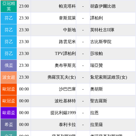
亞冠精
23:00
帕克塔科
-
胡森伊爾比德
英
芬乙
23:30
韋斯屈萊
-
譚柏利
芬乙
23:30
中新地
-
英特杜古II隊
芬乙
23:30
路雲尼米
-
古比斯學院
芬乙
23:30
TPV譚柏利
-
莎埃帕
俄盃
23:30
奧布寧斯克
-
瑞亞贊
波女超
23:30
弗羅茨瓦夫(女)
-
紮尼索斯諾維茨(女)
歐冠盃
00:00
沙巴巴庫
-
奧胡斯
歐冠盃
00:00
波杜基林特
-
聖吉羅斯
歐霸盃
00:00
提比利錫1999
-
拉恩
希盃
00:00
泰利卡拉
-
拉里薩