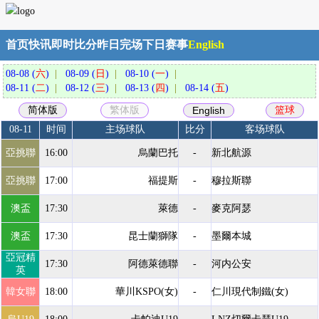
首页快讯
即时比分
昨日完场
下日赛事
English
08-08 (
六
)
|
08-09 (
日
)
|
08-10 (
一
)
|
08-11 (
二
)
|
08-12 (
三
)
|
08-13 (
四
)
|
08-14 (
五
)
08-11
时间
主场球队
比分
客场球队
亞挑聯
16:00
烏蘭巴托
-
新北航源
亞挑聯
17:00
福提斯
-
穆拉斯聯
澳盃
17:30
萊德
-
麥克阿瑟
澳盃
17:30
昆士蘭獅隊
-
墨爾本城
亞冠精
17:30
阿德萊德聯
-
河内公安
英
韓女聯
18:00
華川KSPO(女)
-
仁川現代制鐵(女)