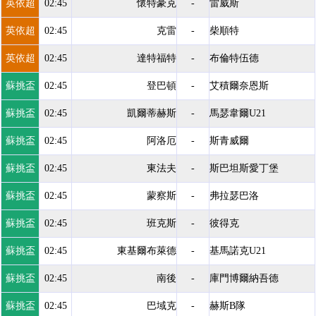
英依超
02:45
懷特豪克
-
雷威斯
英依超
02:45
克雷
-
柴順特
英依超
02:45
達特福特
-
布倫特伍德
蘇挑盃
02:45
登巴頓
-
艾積爾奈恩斯
蘇挑盃
02:45
凱爾蒂赫斯
-
馬瑟韋爾U21
蘇挑盃
02:45
阿洛厄
-
斯青威爾
蘇挑盃
02:45
東法夫
-
斯巴坦斯愛丁堡
蘇挑盃
02:45
蒙察斯
-
弗拉瑟巴洛
蘇挑盃
02:45
班克斯
-
彼得克
蘇挑盃
02:45
東基爾布萊德
-
基馬諾克U21
蘇挑盃
02:45
南後
-
庫門博爾納吾德
蘇挑盃
02:45
巴域克
-
赫斯B隊