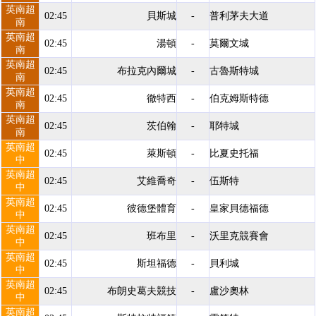
英南超
02:45
貝斯城
-
普利茅夫大道
南
英南超
02:45
湯頓
-
莫爾文城
南
英南超
02:45
布拉克內爾城
-
古魯斯特城
南
英南超
02:45
徹特西
-
伯克姆斯特德
南
英南超
02:45
茨伯翰
-
耶特城
南
英南超
02:45
萊斯頓
-
比夏史托福
中
英南超
02:45
艾維喬奇
-
伍斯特
中
英南超
02:45
彼德堡體育
-
皇家貝德福德
中
英南超
02:45
班布里
-
沃里克競賽會
中
英南超
02:45
斯坦福德
-
貝利城
中
英南超
02:45
布朗史葛夫競技
-
盧沙奧林
中
英南超