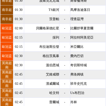
南非超
01:30
波羅克瓦尼城
-
斯泰倫博斯
南非超
01:30
TS銀河
-
馬摩洛迪落日
南非超
01:30
茨普帕
-
理查茲灣
歐冠盃
02:00
貝爾格萊德紅星
-
比爾舒華夏普爾
歐冠盃
02:15
採列
-
阿拉特阿美尼亞
歐冠盃
02:15
布拉迪斯拉發
-
米亞爾比
歐冠盃
02:30
格拉茨風暴
-
費內巴切
英南超
02:30
溫伯恩城
-
奇切斯特城
南
英南超
02:45
艾維咸聯
-
弗洛姆镇
南
英南超
02:45
漢威爾城
-
班辛史托克
南
英南超
02:45
哈文特
-
Ux布烈治
南
英南超
02:45
普爾城
-
肖林
南