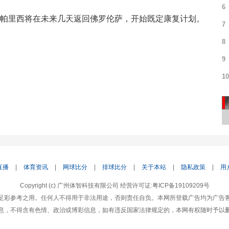
6
里西将在未来几天返回佛罗伦萨，开始既定康复计划。
7
8
9
10
直播
|
体育资讯
|
网球比分
|
排球比分
|
关于本站
|
隐私政策
|
用
Copyright (c) 广州体智科技有限公司 经营许可证:粤ICP备19109209号
足彩参考之用。任何人不得用于非法用途，否则责任自负。本网所登载广告均为广告
息，不得含有色情、政治或博彩信息，如有违反国家法律规定的，本网有权随时予以