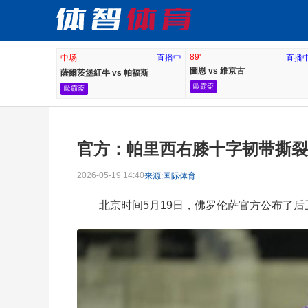
89'
中场
直播中
直播
圖恩 vs 維京古
薩爾茨堡紅牛 vs 帕福斯
歐霸盃
歐霸盃
官方：帕里西右膝十字韧带撕裂
2026-05-19 14:40
来源:国际体育
北京时间5月19日，佛罗伦萨官方公布了后