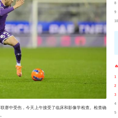
8
9
10

1
2
3
4
联赛中受伤，今天上午接受了临床和影像学检查。检查确
5
。