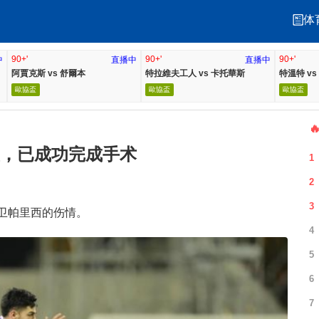
体
90+'
90+'
90+'
中
直播中
直播中
阿賈克斯 vs 舒爾本
特拉維夫工人 vs 卡托華斯
特溫特 v
歐協盃
歐協盃
歐協盃

，已成功完成手术
1
2
3
卫帕里西的伤情。
4
5
6
7