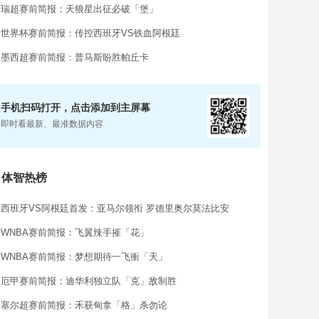
瑞超赛前简报：天狼星出征必破「堡」
世界杯赛前简报：传控西班牙VS铁血阿根廷
墨西超赛前简报：普马斯盼胜帕丘卡
手机扫码打开，点击添加到主屏幕
即时看最新、最准数据内容
体智热榜

西班牙VS阿根廷首发：亚马尔领衔 罗德里奥尔莫法比安
WNBA赛前简报：飞翼辣手摧「花」
WNBA赛前简报：梦想期待一飞衝「天」
厄甲赛前简报：迪华利独立队「克」敌制胜
塞尔超赛前简报：禾获甸拿「格」杀勿论