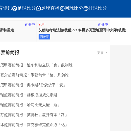
育资讯
足球比分
足球直播
网球比分
排球比分
90+'
直播中
直播中
s 斯特里達
艾朗迪考瑞法拉(後備) vs 科爾多瓦聖地亞哥中央隊(後備)
阿後賽
赛前简报

更多 >
厄甲赛前简报：迪华利独立队「克」敌制胜
塞尔超赛前简报：禾获甸拿「格」杀勿论
厄甲赛前简报：奥卡斯3分袋袋平「安」
瑞超赛前简报：赫根必挫咸史泰斯
瑞超赛前简报：哈马比无人能「迪」
芬超赛前简报：英特杜古赢开有条「路」
冰超赛前简报：雷克雅维克使命必「达」