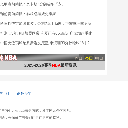
厄甲赛前简报：奥卡斯3分袋袋平「安」
瑞超赛前简报：赫根必挫咸史泰斯
哈里斯确定加盟北控，公布2本土助教，下赛季冲季后赛
杜润旺3年顶薪加盟同曦,今夏已有6人离队,广东加速重建
中国女篮罚球绝杀斯洛文尼亚 李沅珊30分孙晗昀18中2
昨日
今日
明日
2025-2026赛季
NBA
最新资讯
户守则
|
商务合作
客户的个人意见及表达方式，和本网无任何关系。
删除，并保留与有关部门合作追究的权利。