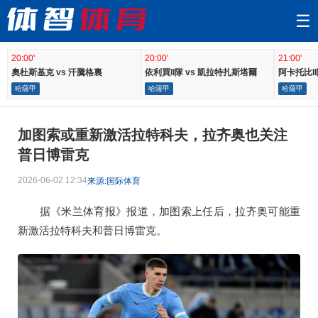
☰
20:00'
20:00'
21:00'
奧杜斯基克 vs 汗騰格裏
依利買II隊 vs 凱拉特扎斯塔爾
阿卡托比II
哈薩甲
哈薩甲
哈薩甲
加图索或重新激活拉特科夫，拉齐奥也关注
普日博雷克
2026-06-02 12:34
来源:国际体育
据《米兰体育报》报道，加图索上任后，拉齐奥可能重
新激活拉特科夫和普日博雷克。