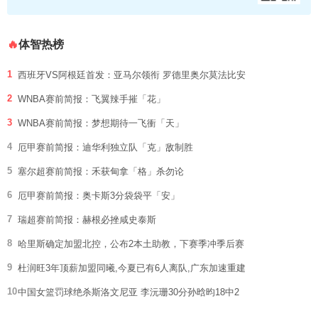
体智热榜
🔥
1
西班牙VS阿根廷首发：亚马尔领衔 罗德里奥尔莫法比安
2
WNBA赛前简报：飞翼辣手摧「花」
3
WNBA赛前简报：梦想期待一飞衝「天」
4
厄甲赛前简报：迪华利独立队「克」敌制胜
5
塞尔超赛前简报：禾获甸拿「格」杀勿论
6
厄甲赛前简报：奥卡斯3分袋袋平「安」
7
瑞超赛前简报：赫根必挫咸史泰斯
8
哈里斯确定加盟北控，公布2本土助教，下赛季冲季后赛
9
杜润旺3年顶薪加盟同曦,今夏已有6人离队,广东加速重建
10
中国女篮罚球绝杀斯洛文尼亚 李沅珊30分孙晗昀18中2