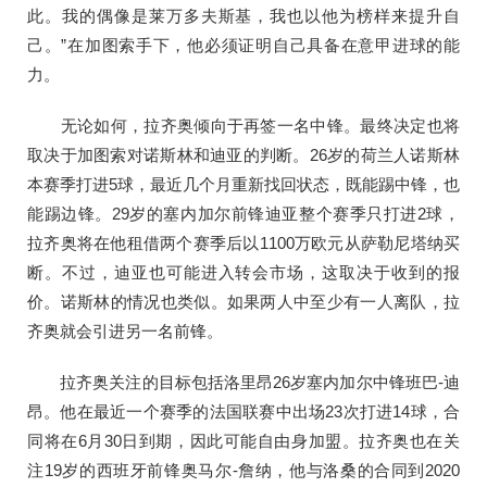
此。我的偶像是莱万多夫斯基，我也以他为榜样来提升自
己。”在加图索手下，他必须证明自己具备在意甲进球的能
力。
无论如何，拉齐奥倾向于再签一名中锋。最终决定也将
取决于加图索对诺斯林和迪亚的判断。26岁的荷兰人诺斯林
本赛季打进5球，最近几个月重新找回状态，既能踢中锋，也
能踢边锋。29岁的塞内加尔前锋迪亚整个赛季只打进2球，
拉齐奥将在他租借两个赛季后以1100万欧元从萨勒尼塔纳买
断。不过，迪亚也可能进入转会市场，这取决于收到的报
价。诺斯林的情况也类似。如果两人中至少有一人离队，拉
齐奥就会引进另一名前锋。
拉齐奥关注的目标包括洛里昂26岁塞内加尔中锋班巴-迪
昂。他在最近一个赛季的法国联赛中出场23次打进14球，合
同将在6月30日到期，因此可能自由身加盟。拉齐奥也在关
注19岁的西班牙前锋奥马尔-詹纳，他与洛桑的合同到2020