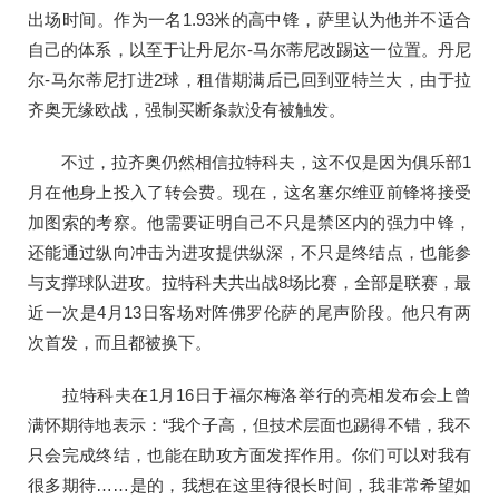
出场时间。作为一名1.93米的高中锋，萨里认为他并不适合
自己的体系，以至于让丹尼尔-马尔蒂尼改踢这一位置。丹尼
尔-马尔蒂尼打进2球，租借期满后已回到亚特兰大，由于拉
齐奥无缘欧战，强制买断条款没有被触发。
不过，拉齐奥仍然相信拉特科夫，这不仅是因为俱乐部1
月在他身上投入了转会费。现在，这名塞尔维亚前锋将接受
加图索的考察。他需要证明自己不只是禁区内的强力中锋，
还能通过纵向冲击为进攻提供纵深，不只是终结点，也能参
与支撑球队进攻。拉特科夫共出战8场比赛，全部是联赛，最
近一次是4月13日客场对阵佛罗伦萨的尾声阶段。他只有两
次首发，而且都被换下。
拉特科夫在1月16日于福尔梅洛举行的亮相发布会上曾
满怀期待地表示：“我个子高，但技术层面也踢得不错，我不
只会完成终结，也能在助攻方面发挥作用。你们可以对我有
很多期待……是的，我想在这里待很长时间，我非常希望如