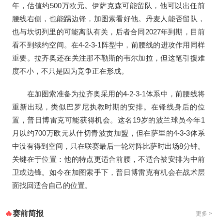
年，估值约500万欧元。伊萨克森可能留队，他可以出任前
腰线右侧，也能踢边锋，加图索看好他。丹麦人能否留队，
也与坎切列里的可能离队有关，后者合同2027年到期，目前
看不到续约空间。在4-2-3-1阵型中，前腰线的进攻作用同样
重要。拉齐奥还在关注那不勒斯的韦尔加拉，但这笔引援难
度不小，不只是因为竞争正在形成。
在加图索准备为拉齐奥采用的4-2-3-1体系中，前腰线将
重新出现，类似巴罗尼执教时期的安排。在锋线身后的位
置，普日博雷克可能获得机会。这名19岁的波兰球员今年1
月以约700万欧元从什切青波贡加盟，但在萨里的4-3-3体系
中没有得到空间，只在联赛最后一轮对阵比萨时出场8分钟。
关键在于位置：他的特点更适合前腰，不适合被安排为中前
卫或边锋。如今在加图索手下，普日博雷克有机会在战术层
面找回适合自己的位置。
赛前简报
🔥
更多 >