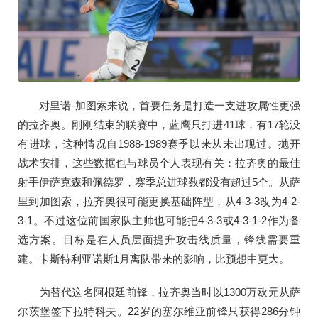
对里诺-加图索来说，首要任务是打造一支进攻属性更强
的拉齐奥。刚刚结束的联赛中，蓝鹰只打进41球，有17轮没
有进球，这种情况自1988-1989赛季以来从未出现过。抛开
战术安排，这些数据也与球员个人表现有关：拉齐奥的最佳
射手伊萨克森和佩德罗，赛季总进球数都没有超过5个。从萨
里到加图索，拉齐奥很可能更换基础阵型，从4-3-3改为4-2-
3-1。不过这位前国家队主帅也可能把4-3-3或4-3-1-2作为备
选方案。目标是在人员层面提升攻击线质量，锋线需要重
建。卡斯特利亚诺斯1月离队带来的影响，比预想中更大。
为替代这名阿根廷前锋，拉齐奥当时以1300万欧元从萨
尔茨堡签下拉特科夫。22岁的塞尔维亚前锋只获得286分钟