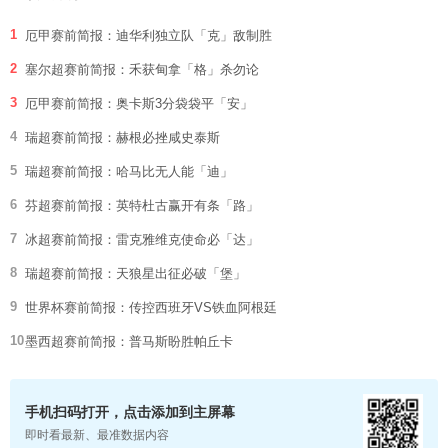
1
厄甲赛前简报：迪华利独立队「克」敌制胜
2
塞尔超赛前简报：禾获甸拿「格」杀勿论
3
厄甲赛前简报：奥卡斯3分袋袋平「安」
4
瑞超赛前简报：赫根必挫咸史泰斯
5
瑞超赛前简报：哈马比无人能「迪」
6
芬超赛前简报：英特杜古赢开有条「路」
7
冰超赛前简报：雷克雅维克使命必「达」
8
瑞超赛前简报：天狼星出征必破「堡」
9
世界杯赛前简报：传控西班牙VS铁血阿根廷
10
墨西超赛前简报：普马斯盼胜帕丘卡
手机扫码打开，点击添加到主屏幕
即时看最新、最准数据内容