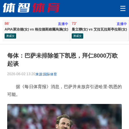
☰
86'
73'
直播中
直播中
APIA萊洽德(女) vs 格拉德斯維爾烏鴉(女)
曼立聯(女) vs 艾拉瓦拉斯亭拉斯(女)
澳威女
澳威女
每体：巴萨未排除签下凯恩，拜仁8000万欧
起谈
2026-06-02 13:20
来源:国际体育
据《每日体育报》消息，巴萨并未放弃引进哈里-凯恩的
可能。