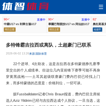
☰
90+'
90+'
82'
直播中
直播中
中國U17 vs 利華古遜U17
畢爾巴鄂競技U17 vs 阿仙奴U17
奧杜斯基克
明日之星
明日之星
哈薩甲
多特锋霸吉拉西或离队，土超豪门已联系
2026-06-02 13:26
来源:国际体育
22个进球、4次助攻，这是吉拉西在多特蒙德挣扎赛季
里交出的个人成绩单。但这位几内亚前锋下赛季可能不再身
穿黄黑战袍——土耳其超级联赛豪门费内巴切已经找上门
来，而多特蒙德的态度是：价格到位，一切可谈。
据Fussballdaten记者Chris Braun报道，费内巴切主席候
选人Aziz Yildirim已经与吉拉西达成个人协议，一旦当选，这