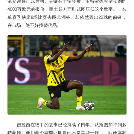
笔交易将正式启动。关键在于转会费：多特蒙德希望收到约
4000万欧元的报价，而土超方面则试图压低这个数字。一名
单赛季缺席8场比赛去踢非洲杯、却依然轰出22球的前锋，
在市场上绝不好找替代品。
吉拉西在德甲的故事已经持续了四年。从斯图加特到多
特蒙德，他用两个赛季证明自己不是昙花一现——即便本赛