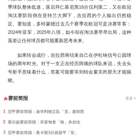
季球队整体低迷，落后拜仁慕尼黑16分仅列第二，又在欧冠
淘汰赛阶段倒在亚特兰大脚下，吉拉西的个人输出仍然稳
定。要知道，多特蒙德过去几个赛季在欧冠可是决赛常客：
2024年亚军，2025年八强，如今却在淘汰赛早早出局，这种
落差让任何球员都可能重新思考未来。
如果转会成行，吉拉西将结束自己在伊杜纳信号公园球
场的两年时光。对于一支正在经历阵痛的球队来说，失去头
号射手意味着什么，答案可能要等到转会窗关闭那天才能揭
晓。
赛前简报
🔥
更多 >
1
厄甲赛前简报：迪华利独立队「克」敌制胜
2
塞尔超赛前简报：禾获甸拿「格」杀勿论
3
厄甲赛前简报：奥卡斯3分袋袋平「安」