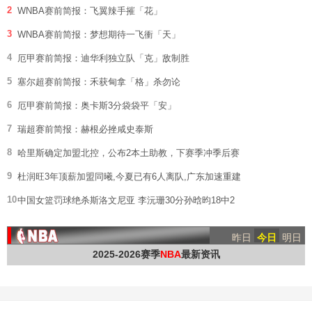
2
WNBA赛前简报：飞翼辣手摧「花」
3
WNBA赛前简报：梦想期待一飞衝「天」
4
厄甲赛前简报：迪华利独立队「克」敌制胜
5
塞尔超赛前简报：禾获甸拿「格」杀勿论
6
厄甲赛前简报：奥卡斯3分袋袋平「安」
7
瑞超赛前简报：赫根必挫咸史泰斯
8
哈里斯确定加盟北控，公布2本土助教，下赛季冲季后赛
9
杜润旺3年顶薪加盟同曦,今夏已有6人离队,广东加速重建
10
中国女篮罚球绝杀斯洛文尼亚 李沅珊30分孙晗昀18中2
昨日
今日
明日
2025-2026赛季
NBA
最新资讯