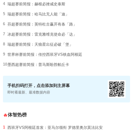
4
瑞超赛前简报：赫根必挫咸史泰斯
5
瑞超赛前简报：哈马比无人能「迪」
6
芬超赛前简报：英特杜古赢开有条「路」
7
冰超赛前简报：雷克雅维克使命必「达」
8
瑞超赛前简报：天狼星出征必破「堡」
9
世界杯赛前简报：传控西班牙VS铁血阿根廷
10
墨西超赛前简报：普马斯盼胜帕丘卡
手机扫码打开，点击添加到主屏幕
即时看最新、最准数据内容
体智热榜
🔥
1
西班牙VS阿根廷首发：亚马尔领衔 罗德里奥尔莫法比安