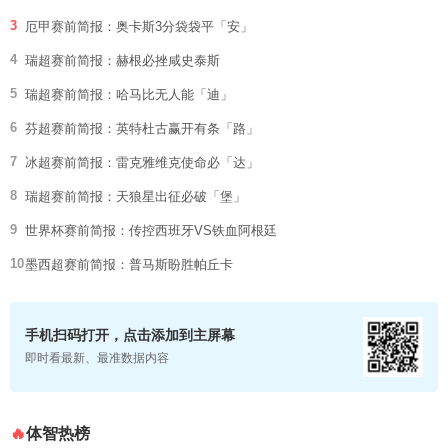
3
厄甲赛前简报：奥卡斯3分袋袋平「安」
4
瑞超赛前简报：赫根必挫咸史泰斯
5
瑞超赛前简报：哈马比无人能「迪」
6
芬超赛前简报：英特杜古赢开有条「路」
7
冰超赛前简报：雷克雅维克使命必「达」
8
瑞超赛前简报：天狼星出征必破「堡」
9
世界杯赛前简报：传控西班牙VS铁血阿根廷
10
墨西超赛前简报：普马斯盼胜帕丘卡
手机扫码打开，点击添加到主屏幕
即时看最新、最准数据内容
体智热榜
🔥