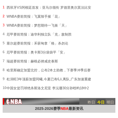
1
西班牙VS阿根廷首发：亚马尔领衔 罗德里奥尔莫法比安
2
WNBA赛前简报：飞翼辣手摧「花」
3
WNBA赛前简报：梦想期待一飞衝「天」
4
厄甲赛前简报：迪华利独立队「克」敌制胜
5
塞尔超赛前简报：禾获甸拿「格」杀勿论
6
厄甲赛前简报：奥卡斯3分袋袋平「安」
7
瑞超赛前简报：赫根必挫咸史泰斯
8
哈里斯确定加盟北控，公布2本土助教，下赛季冲季后赛
9
杜润旺3年顶薪加盟同曦,今夏已有6人离队,广东加速重建
10
中国女篮罚球绝杀斯洛文尼亚 李沅珊30分孙晗昀18中2
昨日
今日
明日
2025-2026赛季
NBA
最新资讯