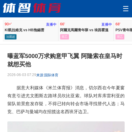
☰
90+'
66'
68'
直播中
直播中
KI凱拉維克 vs HB拖錫雲
阿爾克馬爾青年隊 vs 埃因霍溫
PSV青年隊
法羅超
荷乙
荷乙
曝蓝军5000万求购意甲飞翼 阿隆索在皇马时
就想买他
2026-06-03 07:29
来源:国际体育
据意大利媒体《米兰体育报》消息，切尔西在今年夏窗
有意引进尤文图斯左路球员坎比亚索。球队对库库雷利亚的
留队前景愈发存疑，不得已转向转会市场寻找替代人选；马
竞、巴萨与曼城均在招揽这名西班牙边卫。