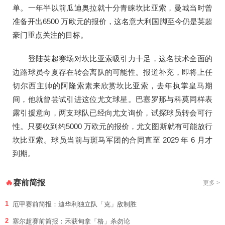
单。一年半以前瓜迪奥拉就十分青睐坎比亚索，曼城当时曾
准备开出6500 万欧元的报价，这名意大利国脚至今仍是英超
豪门重点关注的目标。
登陆英超赛场对坎比亚索吸引力十足，这名技术全面的
边路球员今夏存在转会离队的可能性。报道补充，即将上任
切尔西主帅的阿隆索素来欣赏坎比亚索，去年执掌皇马期
间，他就曾尝试引进这位尤文球星。巴塞罗那与科莫同样表
露引援意向，两支球队已经向尤文询价，试探球员转会可行
性。只要收到约5000 万欧元的报价，尤文图斯就有可能放行
坎比亚索。球员当前与斑马军团的合同直至 2029 年 6 月才
到期。
赛前简报
🔥
更多 >
1
厄甲赛前简报：迪华利独立队「克」敌制胜
2
塞尔超赛前简报：禾获甸拿「格」杀勿论