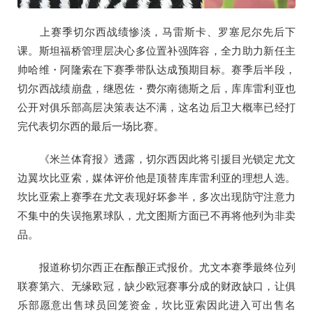
上赛季切尔西战绩惨淡，马雷斯卡、罗塞尼尔先后下
课。斯坦福桥管理层决心多位置补强阵容，全力助力新任主
帅哈维・阿隆索在下赛季带队达成预期目标。赛季后半段，
切尔西战绩崩盘，继恩佐・费尔南德斯之后，库库雷利亚也
公开对俱乐部高层决策表达不满，这名边后卫大概率已经打
完代表切尔西的最后一场比赛。
《米兰体育报》透露，切尔西因此将引援目光锁定尤文
边翼坎比亚索，媒体评价他是顶替库库雷利亚的理想人选。
坎比亚索上赛季在尤文表现好坏参半，多次出现防守注意力
不集中的失误拖累球队，尤文图斯方面已不再将他列为非卖
品。
报道称切尔西正在酝酿正式报价。尤文本赛季最终位列
联赛第六、无缘欧冠，缺少欧冠赛事分成的财政缺口，让俱
乐部愿意出售球员回笼资金，坎比亚索因此进入可出售名