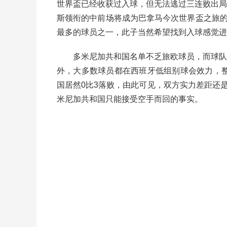
世界盃已经收获过入球，但无法逃过三连败出局
斯领衔的中前场将成为巴拿马今次世界盃之旅
最多的球员之一，此子当然希望找到入球感觉进
多米尼加共和国名单不乏旅欧球员，而球队领
外，大多数球员都在西班牙低组别球会效力，
国居然0比3落败，由此可见，双方实力差距还
米尼加共和国只能接受空手而回的事实。