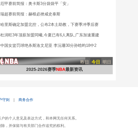
厄甲赛前简报：奥卡斯3分袋袋平「安」
瑞超赛前简报：赫根必挫咸史泰斯
哈里斯确定加盟北控，公布2本土助教，下赛季冲季后赛
杜润旺3年顶薪加盟同曦,今夏已有6人离队,广东加速重建
中国女篮罚球绝杀斯洛文尼亚 李沅珊30分孙晗昀18中2
昨日
今日
明日
2025-2026赛季
NBA
最新资讯
户守则
|
商务合作
客户的个人意见及表达方式，和本网无任何关系。
删除，并保留与有关部门合作追究的权利。