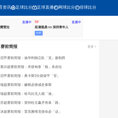
育资讯
足球比分
足球直播
网球比分
排球比分
59'
直播中
直播中
 費雷拉
延邊龍鼎 vs 深圳青年人
中甲
赛前简报

更多 >
厄甲赛前简报：迪华利独立队「克」敌制胜
塞尔超赛前简报：禾获甸拿「格」杀勿论
厄甲赛前简报：奥卡斯3分袋袋平「安」
瑞超赛前简报：赫根必挫咸史泰斯
瑞超赛前简报：哈马比无人能「迪」
芬超赛前简报：英特杜古赢开有条「路」
冰超赛前简报：雷克雅维克使命必「达」