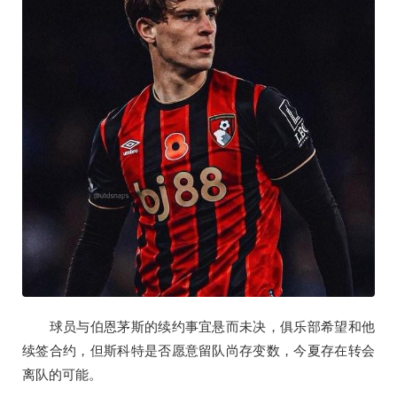
球员与伯恩茅斯的续约事宜悬而未决，俱乐部希望和他
续签合约，但斯科特是否愿意留队尚存变数，今夏存在转会
离队的可能。