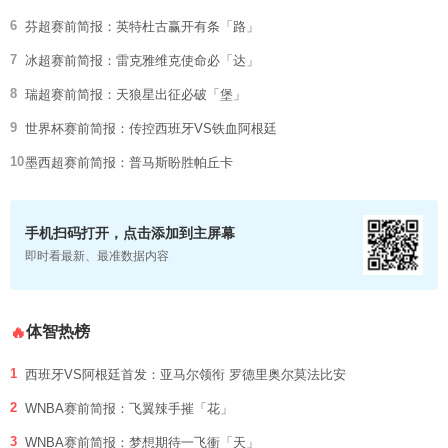
6
芬超赛前简报：英特杜古赢开有条「路」
7
冰超赛前简报：雷克雅维克使命必「达」
8
瑞超赛前简报：天狼星出征必破「堡」
9
世界杯赛前简报：传控西班牙VS铁血阿根廷
10
墨西超赛前简报：普马斯盼胜帕丘卡
手机扫码打开，点击添加到主屏幕
即时看最新、最准数据内容
体智热榜
🔥
1
西班牙VS阿根廷首发：亚马尔领衔 罗德里奥尔莫法比安
2
WNBA赛前简报：飞翼辣手摧「花」
3
WNBA赛前简报：梦想期待一飞衝「天」