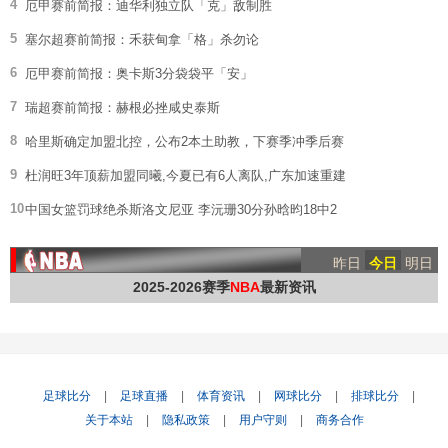
4
厄甲赛前简报：迪华利独立队「克」敌制胜
5
塞尔超赛前简报：禾获甸拿「格」杀勿论
6
厄甲赛前简报：奥卡斯3分袋袋平「安」
7
瑞超赛前简报：赫根必挫咸史泰斯
8
哈里斯确定加盟北控，公布2本土助教，下赛季冲季后赛
9
杜润旺3年顶薪加盟同曦,今夏已有6人离队,广东加速重建
10
中国女篮罚球绝杀斯洛文尼亚 李沅珊30分孙晗昀18中2
昨日
今日
明日
2025-2026赛季
NBA
最新资讯
足球比分
|
足球直播
|
体育资讯
|
网球比分
|
排球比分
|
关于本站
|
隐私政策
|
用户守则
|
商务合作