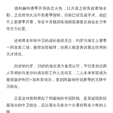
德利赫特赛季开局状态火热，11月底之前英超赛场全
勤，之后背伤久治不愈赛季报销，目前已经完成手术。他赶
不上新赛季开赛，等在卡灵顿训练场彻底康复后就会全力争
夺主力位置。
还有两名年轻中卫的成长值得关注：约罗与海文上赛季
一同首发三场，曼联全部输球，但两人都是青训重点培养的
天才球员。
20岁的约罗、19岁的海文潜力备受认可，平日里担任两
人导师的马奎尔向俱乐部工作人员坦言，二人未来有望成为
曼联版萨利巴+加布里埃尔，复刻阿森纳夺冠赛季的王牌中
卫组合。
正是这对搭档撑起了阿森纳的夺冠防线，是英超现阶段
最顶尖的中卫组合，足以看出马奎尔十分看好两名小将的上
限。