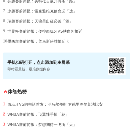
6
芬超赛前简报：英特杜古赢开有条「路」
7
冰超赛前简报：雷克雅维克使命必「达」
8
瑞超赛前简报：天狼星出征必破「堡」
9
世界杯赛前简报：传控西班牙VS铁血阿根廷
10
墨西超赛前简报：普马斯盼胜帕丘卡
手机扫码打开，点击添加到主屏幕
即时看最新、最准数据内容
体智热榜
🔥
1
西班牙VS阿根廷首发：亚马尔领衔 罗德里奥尔莫法比安
2
WNBA赛前简报：飞翼辣手摧「花」
3
WNBA赛前简报：梦想期待一飞衝「天」