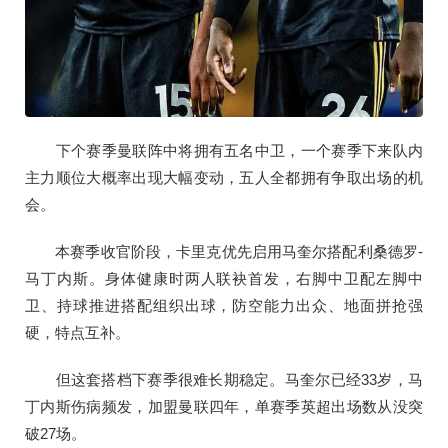
下个赛季曼联阵中将拥有五名中卫，一个赛季下来队内
主力顺位大概率出现大幅变动，五人全都拥有争取出场的机
会。
本赛季收官阶段，卡里克优先启用马奎尔搭配利桑德罗-
马丁内斯。身体健康时两人联袂首发，右脚中卫配左脚中
卫、持球推进搭配组织出球，防空能力出众、地面拼抢强
硬，特点互补。
但这套搭档下赛季很难长期稳定。马奎尔已经33岁，马
丁内斯伤病频发，加盟曼联四年，单赛季英超出场数从没突
破27场。