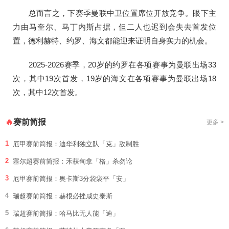
总而言之，下赛季曼联中卫位置席位开放竞争。眼下主
力由马奎尔、马丁内斯占据，但二人也迟到会失去首发位
置，德利赫特、约罗、海文都能迎来证明自身实力的机会。
2025-2026赛季，20岁的约罗在各项赛事为曼联出场33
次，其中19次首发，19岁的海文在各项赛事为曼联出场18
次，其中12次首发。
赛前简报
🔥
更多 >
1
厄甲赛前简报：迪华利独立队「克」敌制胜
2
塞尔超赛前简报：禾获甸拿「格」杀勿论
3
厄甲赛前简报：奥卡斯3分袋袋平「安」
4
瑞超赛前简报：赫根必挫咸史泰斯
5
瑞超赛前简报：哈马比无人能「迪」