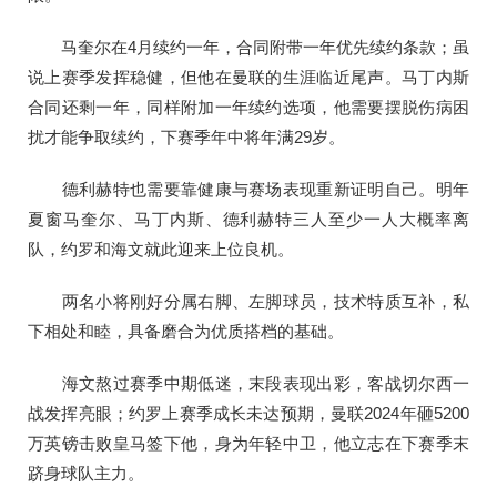
马奎尔在4月续约一年，合同附带一年优先续约条款；虽
说上赛季发挥稳健，但他在曼联的生涯临近尾声。马丁内斯
合同还剩一年，同样附加一年续约选项，他需要摆脱伤病困
扰才能争取续约，下赛季年中将年满29岁。
德利赫特也需要靠健康与赛场表现重新证明自己。明年
夏窗马奎尔、马丁内斯、德利赫特三人至少一人大概率离
队，约罗和海文就此迎来上位良机。
两名小将刚好分属右脚、左脚球员，技术特质互补，私
下相处和睦，具备磨合为优质搭档的基础。
海文熬过赛季中期低迷，末段表现出彩，客战切尔西一
战发挥亮眼；约罗上赛季成长未达预期，曼联2024年砸5200
万英镑击败皇马签下他，身为年轻中卫，他立志在下赛季末
跻身球队主力。