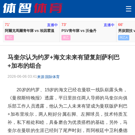
☰
71'
73'
66'
直播中
直播中
阿爾克馬爾青年隊 vs 埃因霍溫
PSV青年隊 vs 沃倫丹
男孩競技 
荷乙
荷乙
阿乙A
马奎尔认为约罗+海文未来有望复刻萨利巴
+加布的组合
2026-06-06 03:41
来源:国际体育
20岁的约罗、19岁的海文已经在曼联一线队崭露头角，
《曼彻斯特晚报》透露，平日里担任两人导师的马奎尔向俱
乐部工作人员透露，他认为二人未来有望成为曼联版萨利巴
+加布里埃尔，两人刚好分属右脚、左脚球员，技术特质互
补，私下相处和睦，具备磨合为优质搭档的基础，另外，马
奎尔在曼联的生涯已经到了尾声时刻，而阿根廷中卫利桑德