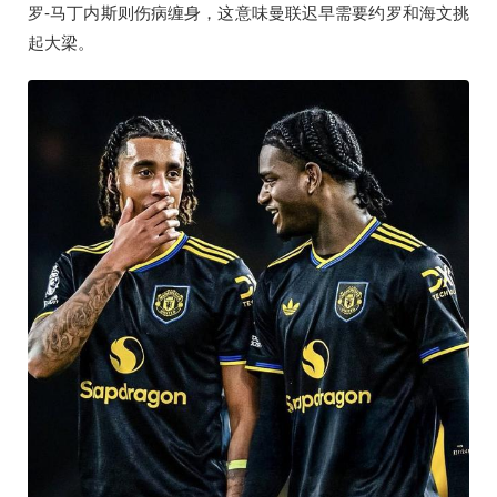
罗-马丁内斯则伤病缠身，这意味曼联迟早需要约罗和海文挑
起大梁。