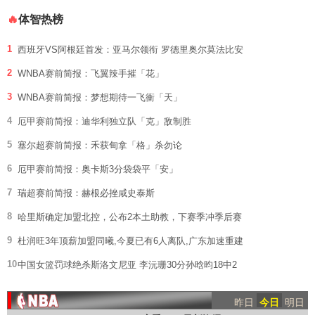
体智热榜
🔥
1
西班牙VS阿根廷首发：亚马尔领衔 罗德里奥尔莫法比安
2
WNBA赛前简报：飞翼辣手摧「花」
3
WNBA赛前简报：梦想期待一飞衝「天」
4
厄甲赛前简报：迪华利独立队「克」敌制胜
5
塞尔超赛前简报：禾获甸拿「格」杀勿论
6
厄甲赛前简报：奥卡斯3分袋袋平「安」
7
瑞超赛前简报：赫根必挫咸史泰斯
8
哈里斯确定加盟北控，公布2本土助教，下赛季冲季后赛
9
杜润旺3年顶薪加盟同曦,今夏已有6人离队,广东加速重建
10
中国女篮罚球绝杀斯洛文尼亚 李沅珊30分孙晗昀18中2
昨日
今日
明日