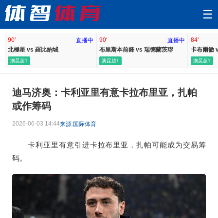
☰
90'
90'
84'
直播中
直播中
北極星 vs 羅比納城
布里斯本前鋒 vs 瑞德蘭茨聯
卡布爾徹 
澳昆超1
澳昆超1
澳昆超1
迪马济奥：卡利亚里有意卡拉布里亚，扎帕
或作筹码
2026-06-03 14:44
来源:国际体育
卡利亚里有意引进卡拉布里亚，扎帕可能成为交易筹
码。