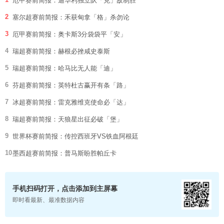
厄甲赛前简报：迪华利独立队「克」敌制胜
2
塞尔超赛前简报：禾获甸拿「格」杀勿论
3
厄甲赛前简报：奥卡斯3分袋袋平「安」
4
瑞超赛前简报：赫根必挫咸史泰斯
5
瑞超赛前简报：哈马比无人能「迪」
6
芬超赛前简报：英特杜古赢开有条「路」
7
冰超赛前简报：雷克雅维克使命必「达」
8
瑞超赛前简报：天狼星出征必破「堡」
9
世界杯赛前简报：传控西班牙VS铁血阿根廷
10
墨西超赛前简报：普马斯盼胜帕丘卡
手机扫码打开，点击添加到主屏幕
即时看最新、最准数据内容