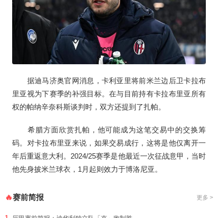
据迪马济奥官网消息，卡利亚里将前米兰边后卫卡拉布
里亚视为下赛季的补强目标。在与目前持有卡拉布里亚所有
权的帕纳辛奈科斯谈判时，双方还提到了扎帕。
希腊方面欣赏扎帕，他可能成为这笔交易中的交换筹
码。对卡拉布里亚来说，如果交易成行，这将是他仅离开一
年后重返意大利。2024/25赛季是他最近一次征战意甲，当时
他先身披米兰球衣，1月起则效力于博洛尼亚。
赛前简报
🔥
更多 >
1