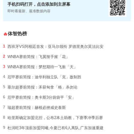
手机扫码打开，点击添加到主屏幕
即时看最新、最准数据内容
体智热榜
🔥
1
西班牙VS阿根廷首发：亚马尔领衔 罗德里奥尔莫法比安
2
WNBA赛前简报：飞翼辣手摧「花」
3
WNBA赛前简报：梦想期待一飞衝「天」
4
厄甲赛前简报：迪华利独立队「克」敌制胜
5
塞尔超赛前简报：禾获甸拿「格」杀勿论
6
厄甲赛前简报：奥卡斯3分袋袋平「安」
7
瑞超赛前简报：赫根必挫咸史泰斯
8
哈里斯确定加盟北控，公布2本土助教，下赛季冲季后赛
9
杜润旺3年顶薪加盟同曦,今夏已有6人离队,广东加速重建