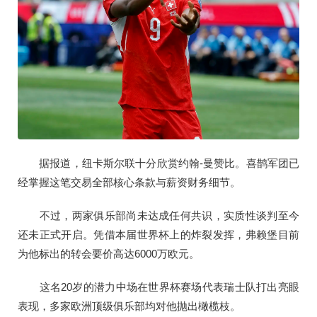
据报道，纽卡斯尔联十分欣赏约翰-曼赞比。喜鹊军团已
经掌握这笔交易全部核心条款与薪资财务细节。
不过，两家俱乐部尚未达成任何共识，实质性谈判至今
还未正式开启。凭借本届世界杯上的炸裂发挥，弗赖堡目前
为他标出的转会要价高达6000万欧元。
这名20岁的潜力中场在世界杯赛场代表瑞士队打出亮眼
表现，多家欧洲顶级俱乐部均对他抛出橄榄枝。