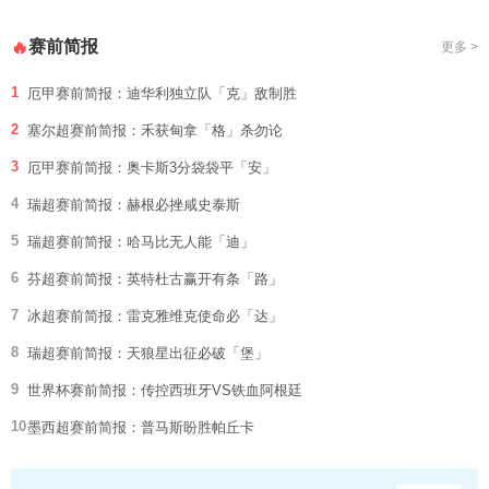
赛前简报
🔥
更多 >
1
厄甲赛前简报：迪华利独立队「克」敌制胜
2
塞尔超赛前简报：禾获甸拿「格」杀勿论
3
厄甲赛前简报：奥卡斯3分袋袋平「安」
4
瑞超赛前简报：赫根必挫咸史泰斯
5
瑞超赛前简报：哈马比无人能「迪」
6
芬超赛前简报：英特杜古赢开有条「路」
7
冰超赛前简报：雷克雅维克使命必「达」
8
瑞超赛前简报：天狼星出征必破「堡」
9
世界杯赛前简报：传控西班牙VS铁血阿根廷
10
墨西超赛前简报：普马斯盼胜帕丘卡