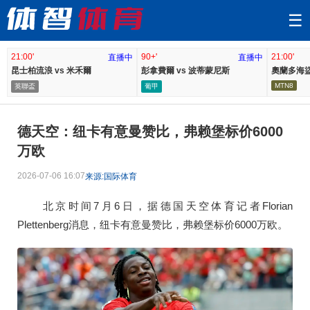
☰
21:00'
90+'
21:00'
直播中
直播中
昆士柏流浪 vs 米禾爾
彭拿費爾 vs 波蒂蒙尼斯
奧蘭多海盜
MTN8
英聯盃
葡甲
德天空：纽卡有意曼赞比，弗赖堡标价6000
万欧
2026-07-06 16:07
来源:国际体育
北京时间7月6日，据德国天空体育记者Florian
Plettenberg消息，纽卡有意曼赞比，弗赖堡标价6000万欧。