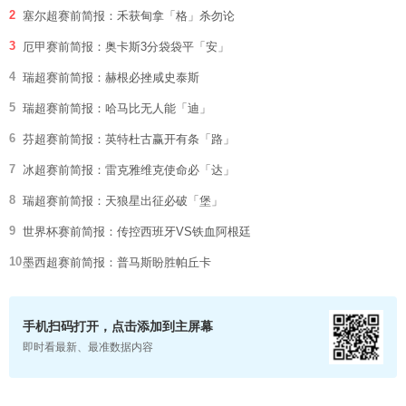
2
塞尔超赛前简报：禾获甸拿「格」杀勿论
3
厄甲赛前简报：奥卡斯3分袋袋平「安」
4
瑞超赛前简报：赫根必挫咸史泰斯
5
瑞超赛前简报：哈马比无人能「迪」
6
芬超赛前简报：英特杜古赢开有条「路」
7
冰超赛前简报：雷克雅维克使命必「达」
8
瑞超赛前简报：天狼星出征必破「堡」
9
世界杯赛前简报：传控西班牙VS铁血阿根廷
10
墨西超赛前简报：普马斯盼胜帕丘卡
手机扫码打开，点击添加到主屏幕
即时看最新、最准数据内容