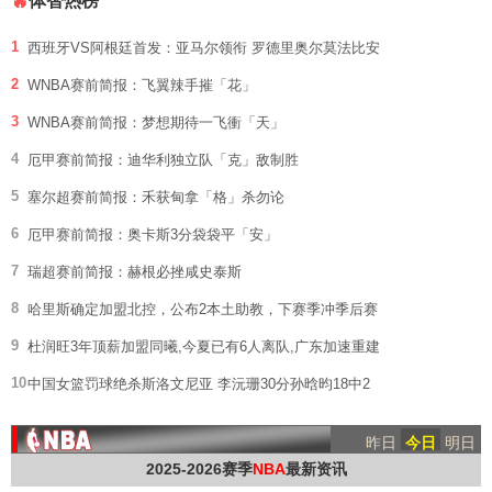
体智热榜
🔥
1
西班牙VS阿根廷首发：亚马尔领衔 罗德里奥尔莫法比安
2
WNBA赛前简报：飞翼辣手摧「花」
3
WNBA赛前简报：梦想期待一飞衝「天」
4
厄甲赛前简报：迪华利独立队「克」敌制胜
5
塞尔超赛前简报：禾获甸拿「格」杀勿论
6
厄甲赛前简报：奥卡斯3分袋袋平「安」
7
瑞超赛前简报：赫根必挫咸史泰斯
8
哈里斯确定加盟北控，公布2本土助教，下赛季冲季后赛
9
杜润旺3年顶薪加盟同曦,今夏已有6人离队,广东加速重建
10
中国女篮罚球绝杀斯洛文尼亚 李沅珊30分孙晗昀18中2
昨日
今日
明日
2025-2026赛季
NBA
最新资讯