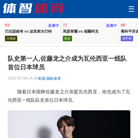
☰
83'
71'
68'
直播中
直播中
巴拉諾維奇 vs 波里索夫巴特
馬瑟韋爾 vs 福爾柯克
喬科平所達
白俄超
蘇超
瑞甲南
队史第一人,佐藤龙之介成为瓦伦西亚一线队
首位日本球员
2026-07-08 14:39
来源:国际体育
随着日本国脚佐藤龙之介加盟瓦伦西亚，他也成为了瓦
伦西亚一线队队史首位日本球员。