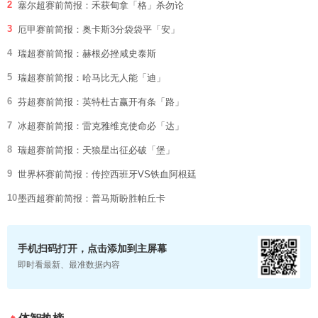
2
塞尔超赛前简报：禾获甸拿「格」杀勿论
3
厄甲赛前简报：奥卡斯3分袋袋平「安」
4
瑞超赛前简报：赫根必挫咸史泰斯
5
瑞超赛前简报：哈马比无人能「迪」
6
芬超赛前简报：英特杜古赢开有条「路」
7
冰超赛前简报：雷克雅维克使命必「达」
8
瑞超赛前简报：天狼星出征必破「堡」
9
世界杯赛前简报：传控西班牙VS铁血阿根廷
10
墨西超赛前简报：普马斯盼胜帕丘卡
手机扫码打开，点击添加到主屏幕
即时看最新、最准数据内容