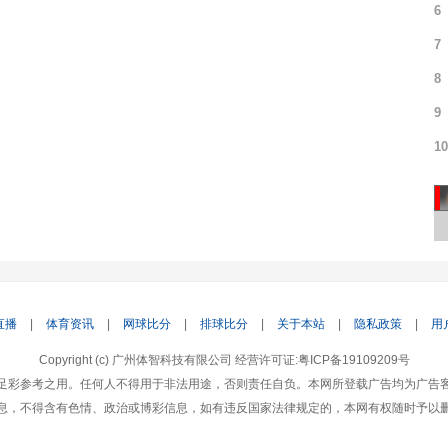
6
7
8
9
10
直播
|
体育资讯
|
网球比分
|
排球比分
|
关于本站
|
隐私政策
|
用
Copyright (c) 广州体智科技有限公司 经营许可证:粤ICP备19109209号
足彩参考之用。任何人不得用于非法用途，否则责任自负。本网所登载广告均为广告
息，不得含有色情、政治或博彩信息，如有违反国家法律规定的，本网有权随时予以