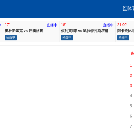
体
17'
18'
21:00'
中
直播中
直播中
奧杜斯基克 vs 汗騰格裏
依利買II隊 vs 凱拉特扎斯塔爾
阿卡托比II
哈薩甲
哈薩甲
哈薩甲

1
2
3
4
5
6
7