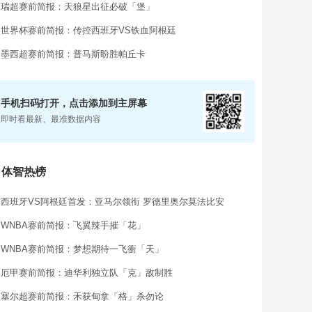
瑞超赛前简报：天狼星出征必破「堡」
世界杯赛前简报：传控西班牙VS铁血阿根廷
墨西超赛前简报：普马斯盼胜帕丘卡
手机扫码打开，点击添加到主屏幕
即时看最新、最准数据内容
体智热榜

西班牙VS阿根廷首发：亚马尔领衔 罗德里奥尔莫法比安
WNBA赛前简报：飞翼辣手摧「花」
WNBA赛前简报：梦想期待一飞衝「天」
厄甲赛前简报：迪华利独立队「克」敌制胜
塞尔超赛前简报：禾获甸拿「格」杀勿论