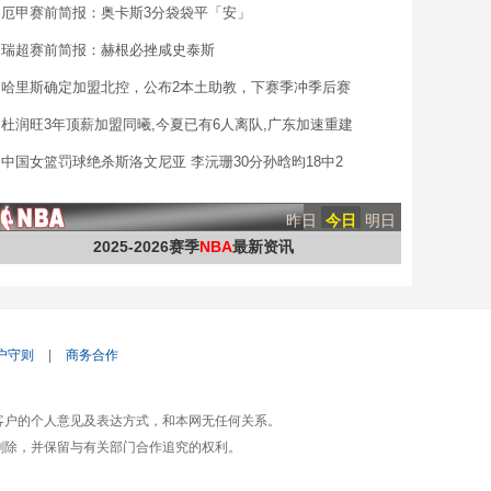
厄甲赛前简报：奥卡斯3分袋袋平「安」
瑞超赛前简报：赫根必挫咸史泰斯
哈里斯确定加盟北控，公布2本土助教，下赛季冲季后赛
杜润旺3年顶薪加盟同曦,今夏已有6人离队,广东加速重建
中国女篮罚球绝杀斯洛文尼亚 李沅珊30分孙晗昀18中2
昨日
今日
明日
2025-2026赛季
NBA
最新资讯
户守则
|
商务合作
客户的个人意见及表达方式，和本网无任何关系。
删除，并保留与有关部门合作追究的权利。