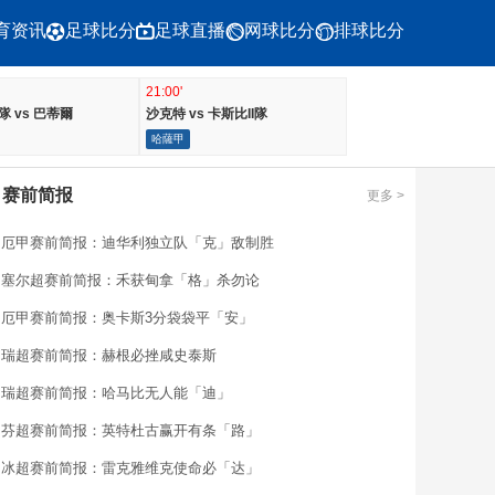
育资讯
足球比分
足球直播
网球比分
排球比分
21:00'
隊 vs 巴蒂爾
沙克特 vs 卡斯比II隊
哈薩甲
赛前简报

更多 >
厄甲赛前简报：迪华利独立队「克」敌制胜
塞尔超赛前简报：禾获甸拿「格」杀勿论
厄甲赛前简报：奥卡斯3分袋袋平「安」
瑞超赛前简报：赫根必挫咸史泰斯
瑞超赛前简报：哈马比无人能「迪」
芬超赛前简报：英特杜古赢开有条「路」
冰超赛前简报：雷克雅维克使命必「达」